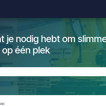
Shop
Producten
Evenementen
Helpdesk
Vacatures
at je nodig hebt om slimme
 op één plek
lei