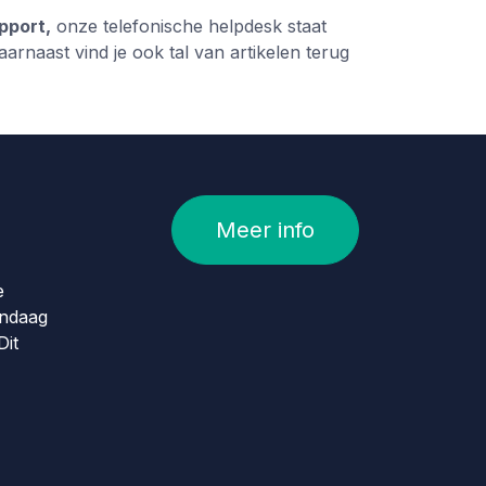
pport,
onze telefonische helpdesk staat
aarnaast vind je ook tal van artikelen terug
Meer info
e
andaag
Dit